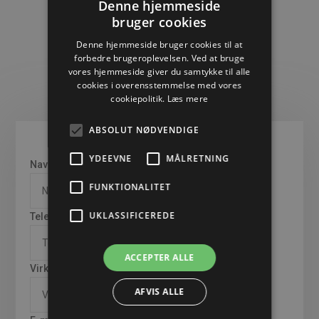
Denne hjemmeside
bruger cookies
DANISH
Denne hjemmeside bruger cookies til at
ENGLISH
forbedre brugeroplevelsen. Ved at bruge
vores hjemmeside giver du samtykke til alle
GERMAN
cookies i overensstemmelse med vores
cookiepolitik.
Læs mere
ABSOLUT NØDVENDIGE
YDEEVNE
MÅLRETNING
Navn
(Påkrævet)
FUNKTIONALITET
UKLASSIFICEREDE
Telefon
(Påkrævet)
ACCEPTER ALLE
Virksomhed
(Påkrævet)
AFVIS ALLE