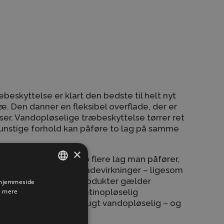
eskyttelse er klart den bedste til helt nyt
æ. Den danner en fleksibel overflade, der er
er. Vandopløselige træbeskyttelse tørrer ret
gunstige forhold kan påføre to lag på samme
×
yttelse gælder, at jo flere lag man påfører,
kyttet mod solens skadevirkninger – ligesom
å huden. For GORIs produkter gælder
s hjemmeside
DANISH
 mere
s kan benyttes terpentinopløselig
ENGLISH
m man tidligere har brugt vandopløselig – og
GERMAN