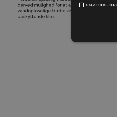
derved mulighed for at arbejde i længere tid
UKLASSIFICERED
vandopløselige træbeskyttelse. Slutresultatet
beskyttende film.