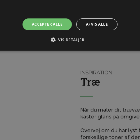
 med produktet end den
E
 bliver en hård og
ACCEPTER ALLE
AFVIS ALLE
VIS DETALJER
INSPIRATION
Træ
Når du maler dit trævær
kaster glans på omgive
Overvej om du har lyst 
forskellige toner af de