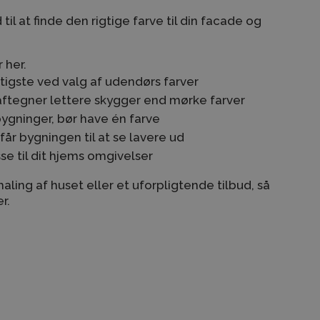
til at finde den rigtige farve til din facade og
 her.
tigste ved valg af udendørs farver
 aftegner lettere skygger end mørke farver
gninger, bør have én farve
 får bygningen til at se lavere ud
se til dit hjems omgivelser
 maling af huset eller et uforpligtende tilbud, så
r.