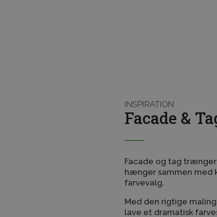
af dit hjem, og at den 
træværk i alt slags vejr.
INSPIRATION
Facade & Ta
Facade og tag trænger 
hænger sammen med kv
farvevalg.
Med den rigtige maling
lave et dramatisk farves