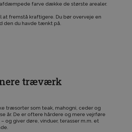
t afdæmpede farve dække de største arealer.
il at fremstå kraftigere. Du bør overveje en
nd den du havde tænkt på.
finere træværk
ke træsorter som teak, mahogni, ceder og
sse år. De er oftere hårdere og mere vejrføre
 – og giver døre, vinduer, terasser m.m. et
nde.