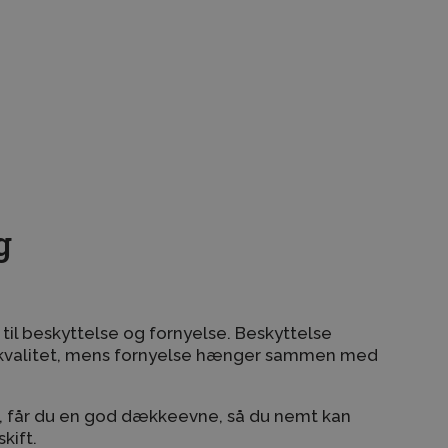
rigtige maling beskytter din facade eller
g
til beskyttelse og fornyelse. Beskyttelse
alitet, mens fornyelse hænger sammen med
, får du en god dækkeevne, så du nemt kan
kift.