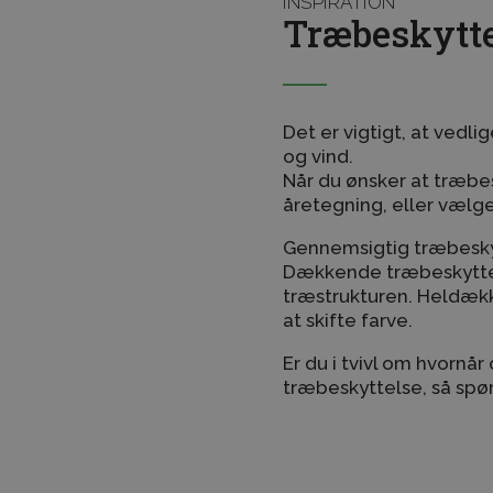
INSPIRATION
Træbeskytt
Det er vigtigt, at vedl
og vind.
Når du ønsker at træbe
åretegning, eller vælg
Gennemsigtig træbesky
Dækkende træbeskyttel
træstrukturen. Heldækk
at skifte farve.
Er du i tvivl om hvornå
træbeskyttelse, så spø