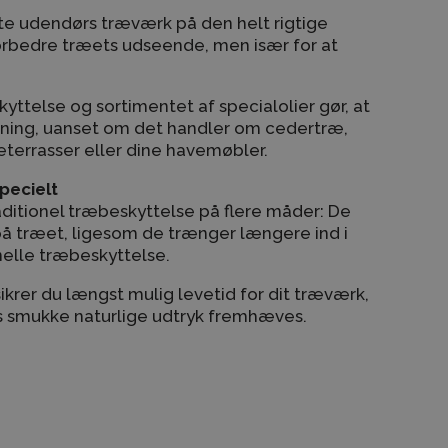
tte udendørs træværk på den helt rigtige
forbedre træets udseende, men især for at
kyttelse og sortimentet af specialolier gør, at
ivning, uanset om det handler om cedertræ,
terrasser eller dine havemøbler.
specielt
traditionel træbeskyttelse på flere måder: De
på træet, ligesom de trænger længere ind i
nelle træbeskyttelse.
ikrer du længst mulig levetid for dit træværk,
s smukke naturlige udtryk fremhæves.