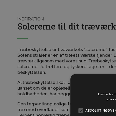
INSPIRATION
Solcreme til dit trævær
Træbeskyttelse er træværkets ”solcreme”, fast
Solens stråler er en af træets værste fjender.
træværk ligesom med vores hud. Træbeskyttel
solcreme: Jo tættere og tykkere laget er – de
beskyttelsen.
Al træbeskyttelse skal i dag opfylde meget st
uanset om de er opløselige i vand eller terpen
holdbarheden, har begge typer hver deres for
Denne hjemm
giver 
Den terpentinopløslige træbeskyttelse er klar
træ med overflader, som er blevet ujævne og 
ABSOLUT NØDVE
Terpentinopløslig træbeskyttelse tørrer langs