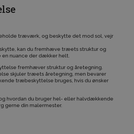
else
igeholde træværk, og beskytte det mod sol, vejr
skytte, kan du fremhæve træets struktur og
e en nuance der dækker helt.
ttelse fremhæver struktur og åretegning.
se skjuler træets åretegning, men bevarer
ende træbeskyttelse bruges, hvis du ønsker
r og hvordan du bruger hel- eller halvdækkende
rg gerne din malermester.