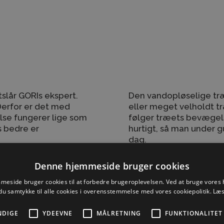
k
slår GORIs ekspert.
Den vandopløselige træb
 Derfor er det med
eller meget velholdt tr
se fungerer lige som
følger træets bevægels
s bedre er
hurtigt, så man under 
dag.
renge miljøkrav –
For begge typer træbesk
Denne hjemmeside bruger cookies
tin. Når det gælder
des bedre er træet bes
dele.
ved brug af solcreme p
eside bruger cookies til at forbedre brugeroplevelsen. Ved at bruge vore
du samtykke til alle cookies i overensstemmelse med vores cookiepolitik.
Læs
desuden, at der sagten
t den bedste til ældre
træbeskyttelse, selv o
nedslidte.
NDIGE
YDEEVNE
MÅLRETNING
FUNKTIONALITET
omvendt.
omt, og det giver