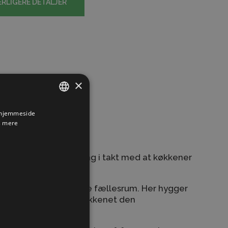
ERLIGERE DETALJER
×
s hjemmeside
DANISH
 mere
ENGLISH
GERMAN
net får større betydning i takt med at køkkener
bne.
liens store indbydende fællesrum. Her hygger
så hvorfor ikke give køkkenet den
t fortjener?