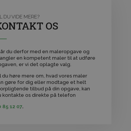
IL DU VIDE MERE?
KONTAKT OS
tår du derfor med en maleropgave og
angler en kompetent maler til at udføre
gaven, er vi det oplagte valg.
il du høre mere om, hvad vores maler
n gøre for dig eller modtage et helt
orpligtende tilbud på din opgave, kan
u kontakte os direkte på telefon
0 85 12 07
.