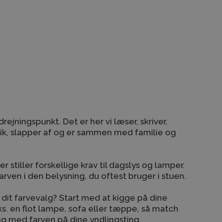
jningspunkt. Det er her vi læser, skriver,
sik, slapper af og er sammen med familie og
stiller forskellige krav til dagslys og lamper.
arven i den belysning, du oftest bruger i stuen.
l dit farvevalg? Start med at kigge på dine
eks. en flot lampe, sofa eller tæppe, så match
g med farven på dine yndlingsting.