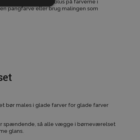
sonligt og sæt fuldt blus på farverne i
 en pangfarve eller brug malingen som
set
t bør males i glade farver for glade farver
er spændende, så alle vægge i børneværelset
me glans.