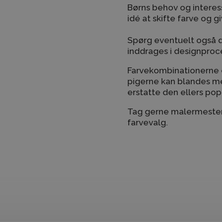
Børns behov og interess
idé at skifte farve og 
Spørg eventuelt også di
inddrages i designproc
Farvekombinationerne er 
pigerne kan blandes med
erstatte den ellers po
Tag gerne malermesteren
farvevalg.