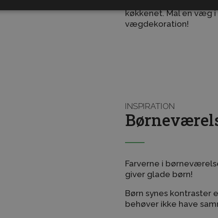
Gør dit køkken mere per
køkkenet. Mal en væg i
vægdekoration!
INSPIRATION
Børneværel
Farverne i børneværelse
giver glade børn!
Børn synes kontraster 
behøver ikke have sam