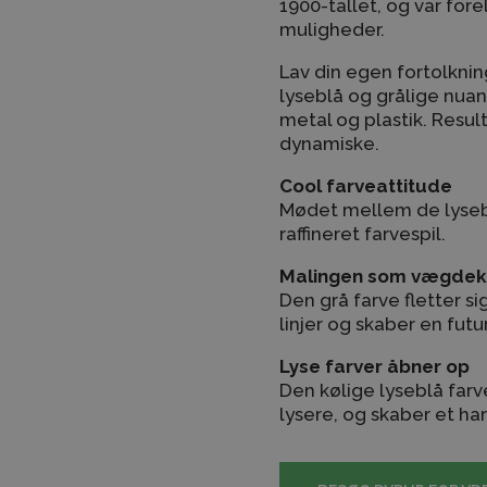
1900-tallet, og var fo
muligheder.
Lav din egen fortolknin
lyseblå og grålige nua
metal og plastik. Resul
dynamiske.
Cool farveattitude
Mødet mellem de lysebl
raffineret farvespil.
Malingen som vægdek
Den grå farve fletter s
linjer og skaber en fut
Lyse farver åbner op
Den kølige lyseblå farve 
lysere, og skaber et 