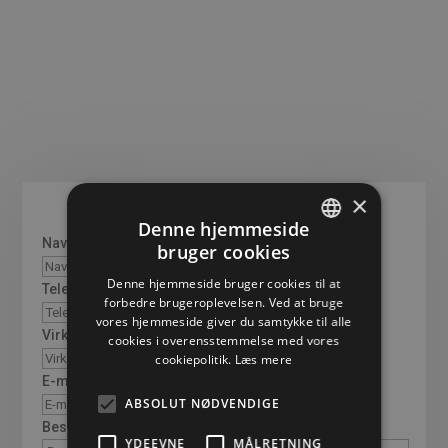
×
Denne hjemmeside
Navn
(Påkrævet)
bruger cookies
DANISH
Denne hjemmeside bruger cookies til at
Telefon
(Påkrævet)
ENGLISH
forbedre brugeroplevelsen. Ved at bruge
vores hjemmeside giver du samtykke til alle
GERMAN
Virksomhed
(Påkrævet)
cookies i overensstemmelse med vores
cookiepolitik.
Læs mere
E-mail
(Påkrævet)
ABSOLUT NØDVENDIGE
Besked
(Påkrævet)
YDEEVNE
MÅLRETNING