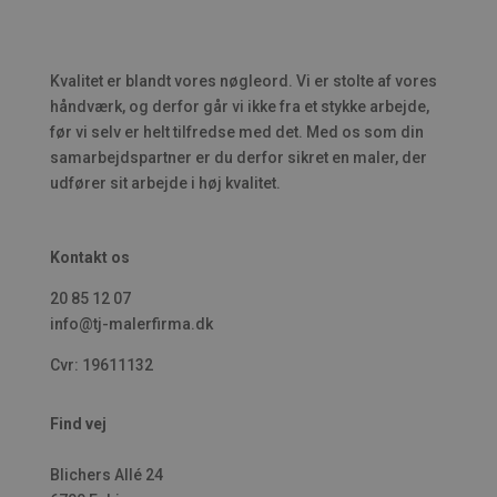
Kvalitet er blandt vores nøgleord. Vi er stolte af vores
håndværk, og derfor går vi ikke fra et stykke arbejde,
før vi selv er helt tilfredse med det. Med os som din
samarbejdspartner er du derfor sikret en maler, der
udfører sit arbejde i høj kvalitet.
Kontakt os
20 85 12 07
info@tj-malerfirma.dk
Cvr: 19611132
Find vej
Blichers Allé 24