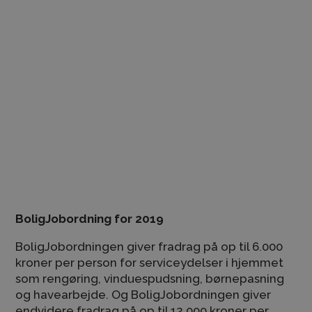
Det er nemt at trække malerarbejde fra i skat
Du kan trække håndværkerarbejde og
serviceydelser i din helårsbolig eller fritidsbolig
fra i skat. Det kaldes for håndværkerfradrag eller
servicefradrag, mens det mere formelle navn er
BoligJobordning. Dog er der sket ændringer for
2019, således den nye ordning er blevet mere
grøn, men der er stadig en kontant besparelse af
hente på din håndværkerregning.
BoligJobordning for 2019
BoligJobordningen giver fradrag på op til 6.000
kroner per person for serviceydelser i hjemmet
som rengøring, vinduespudsning, børnepasning
og havearbejde. Og BoligJobordningen giver
endvidere fradrag på op til 12.000 kroner per