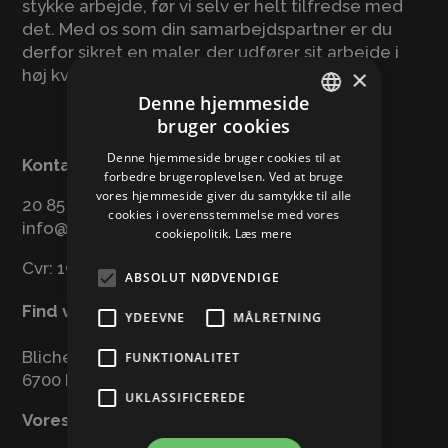
stykke arbejde, før vi selv er helt tilfredse med
det. Med os som din samarbejdspartner er du
derfor sikret en maler, der udfører sit arbejde i
×
høj kvalitet.
Denne hjemmeside
bruger cookies
DANISH
Denne hjemmeside bruger cookies til at
Kontakt os
ENGLISH
forbedre brugeroplevelsen. Ved at bruge
vores hjemmeside giver du samtykke til alle
GERMAN
20 85 12 07
cookies i overensstemmelse med vores
info@tj-malerfirma.dk
cookiepolitik.
Læs mere
Cvr: 19611132
ABSOLUT NØDVENDIGE
Find vej
YDEEVNE
MÅLRETNING
Blichers Allé 24
FUNKTIONALITET
6700 Esbjerg
UKLASSIFICEREDE
Vores værksted