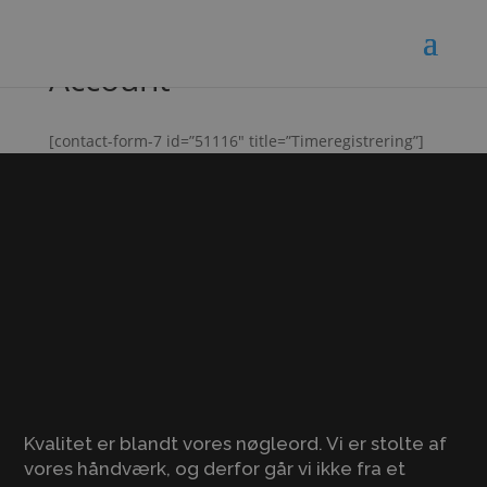
Account
[contact-form-7 id=”51116″ title=”Timeregistrering”]
Kvalitet er blandt vores nøgleord. Vi er stolte af
vores håndværk, og derfor går vi ikke fra et