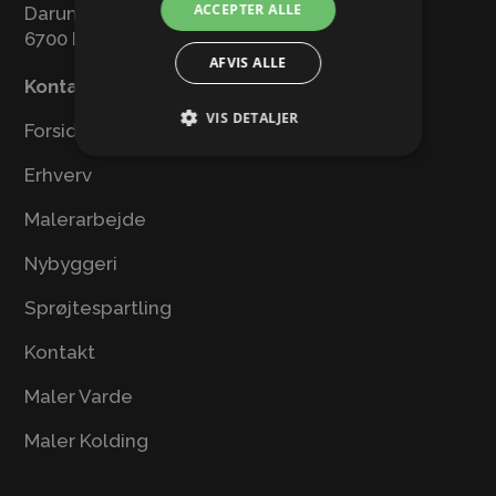
ACCEPTER ALLE
Darumvej 117
6700 Esbjerg
AFVIS ALLE
Kontakt os
VIS DETALJER
Forside
Erhverv
Malerarbejde
Nybyggeri
Sprøjtespartling
Kontakt
Maler Varde
Maler Kolding